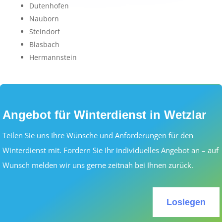
Dutenhofen
Nauborn
Steindorf
Blasbach
Hermannstein
Angebot für Winterdienst in Wetzlar
Teilen Sie uns Ihre Wünsche und Anforderungen für den
Winterdienst mit. Fordern Sie Ihr individuelles Angebot an – auf
Wunsch melden wir uns gerne zeitnah bei Ihnen zurück.
Loslegen