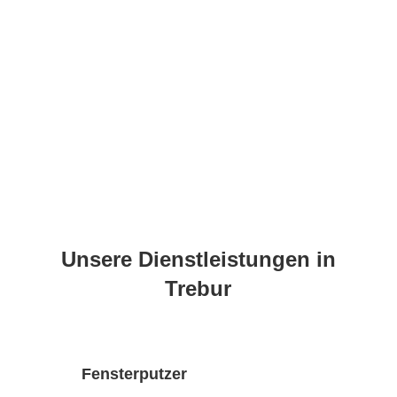
rufen wir Sie auch zeitnah zurück.
Loslegen
Unsere Dienstleistungen in
Trebur
Fensterputzer