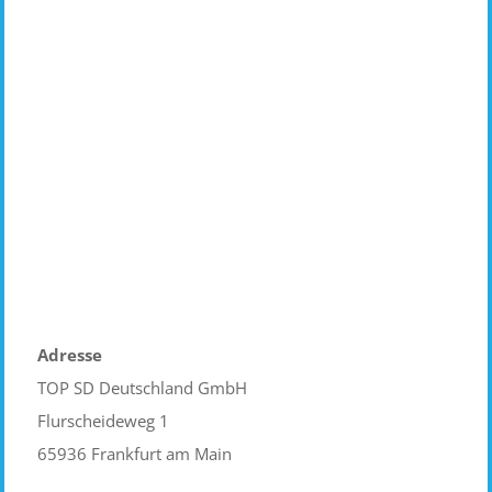
Datenschutzerklärung
Ich habe die Datenschutzerklärung gelesen und
akzeptiere diese.
Senden
Adresse
TOP SD Deutschland GmbH
Flurscheideweg 1
65936 Frankfurt am Main