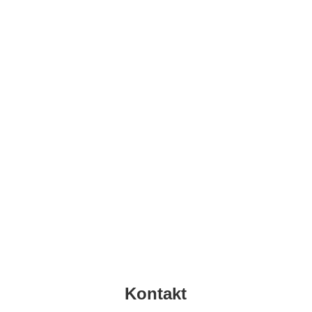
Kontakt
info@top-sd.de
Klicken Sie hier um direkt eine E-Mail an uns zu schicken
E-Mail
Kontakt