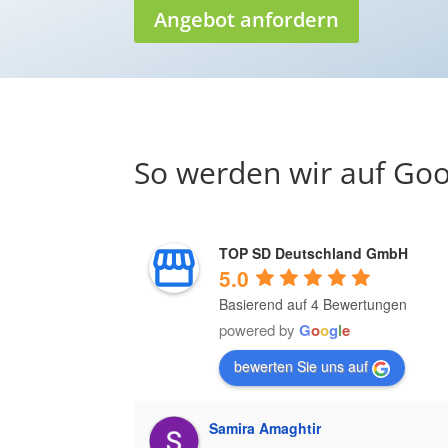
Angebot anfordern
So werden wir auf Goo
TOP SD Deutschland GmbH
5.0
Basierend auf 4 Bewertungen
powered by
G
o
o
g
l
e
bewerten Sie uns auf
Samira Amaghtir