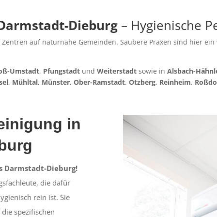
 Darmstadt-Dieburg
– Hygienische P
e Zentren auf naturnahe Gemeinden. Saubere Praxen sind hier ein 
oß-Umstadt
,
Pfungstadt
und
Weiterstadt
sowie in
Alsbach-Hähnl
sel
,
Mühltal
,
Münster
,
Ober-Ramstadt
,
Otzberg
,
Reinheim
,
Roßdo
einigung in
eburg
is Darmstadt-Dieburg!
sfachleute, die dafür
gienisch rein ist. Sie
die spezifischen