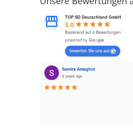
Unsere Bewertungen a
TOP SD Deutschland GmbH
5.0
Basierend auf 4 Bewertungen
powered by
G
o
o
g
l
e
bewerten Sie uns auf
Samira Amaghtir
2 years ago