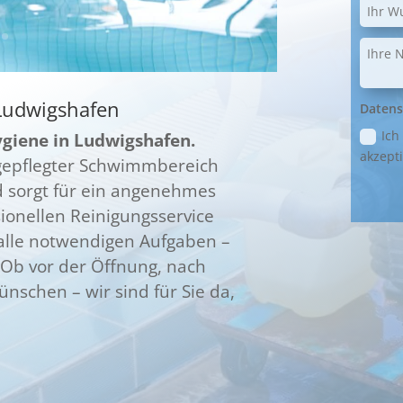
Ludwigshafen
Datens
Ich
ygiene in Ludwigshafen.
akzepti
 gepflegter Schwimmbereich
d sorgt für ein angenehmes
ionellen Reinigungsservice
alle notwendigen Aufgaben –
. Ob vor der Öffnung, nach
nschen – wir sind für Sie da,