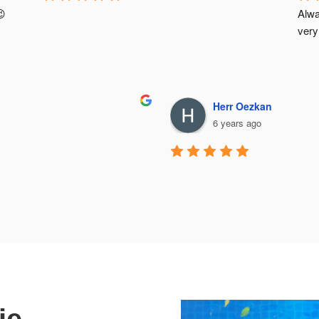
😉
Alwa
very
Herr Oezkan
6 years ago
ie