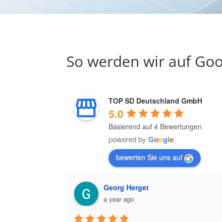
So werden wir auf Goo
TOP SD Deutschland GmbH
5.0
Basierend auf 4 Bewertungen
powered by
G
o
o
g
l
e
bewerten Sie uns auf
Georg Herget
a year ago