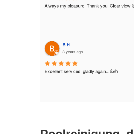
Always my pleasure. Thank you! Clear view 
B H
3 years ago
Excellent services, gladly again...👍👍
Poolreinigung, d