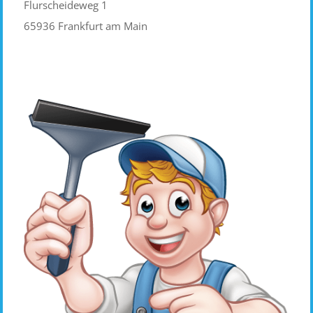
Flurscheideweg 1
65936 Frankfurt am Main