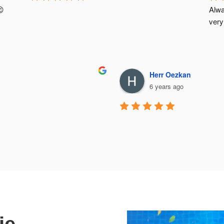
😉
Alwa
very
Herr Oezkan
6 years ago
ie