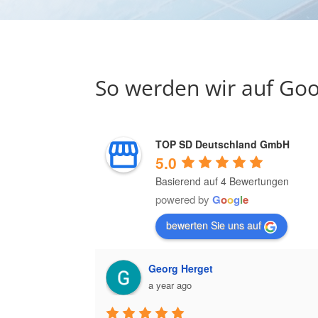
So werden wir auf Goo
TOP SD Deutschland GmbH
5.0
Basierend auf 4 Bewertungen
powered by
G
o
o
g
l
e
bewerten Sie uns auf
Georg Herget
a year ago