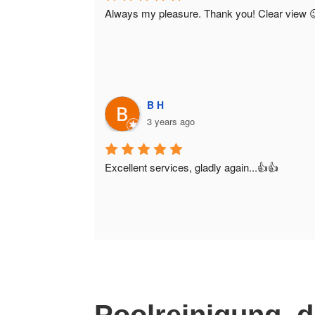
Always my pleasure. Thank you! Clear view 
B H
3 years ago
Excellent services, gladly again...👍👍
Poolreinigung, d