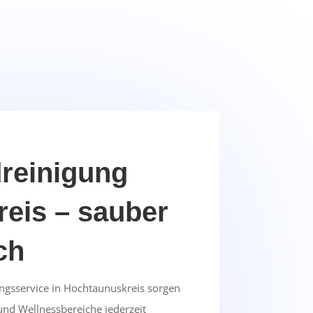
einigung
eis – sauber
ch
ngsservice in Hochtaunuskreis sorgen
nd Wellnessbereiche jederzeit