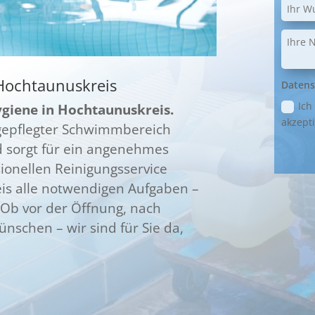
Hochtaunuskreis
Datens
Ich
ygiene in Hochtaunuskreis.
akzepti
 gepflegter Schwimmbereich
d sorgt für ein angenehmes
ionellen Reinigungsservice
s alle notwendigen Aufgaben –
. Ob vor der Öffnung, nach
nschen – wir sind für Sie da,