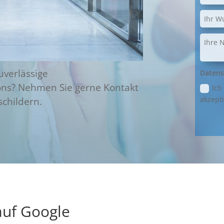
uverlässige
Datens
öns? Nehmen Sie gerne Kontakt
Ich
akzepti
schildern.
uf Google