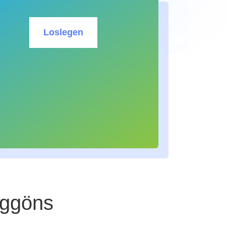
Loslegen
nggöns