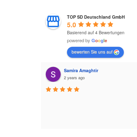
TOP SD Deutschland GmbH
5.0
Basierend auf 4 Bewertungen
powered by
G
o
o
g
l
e
bewerten Sie uns auf
Samira Amaghtir
2 years ago