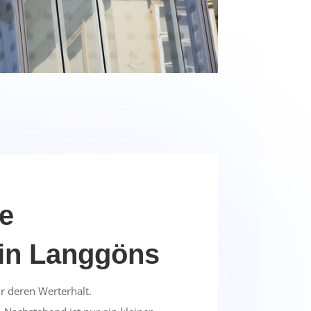
re
 in Langgöns
r deren Werterhalt.