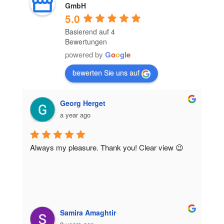
GmbH
5.0
Basierend auf 4
Bewertungen
powered by
G
o
o
g
l
e
bewerten Sie uns auf
Georg Herget
a year ago
Always my pleasure. Thank you! Clear view 😉
Samira Amaghtir