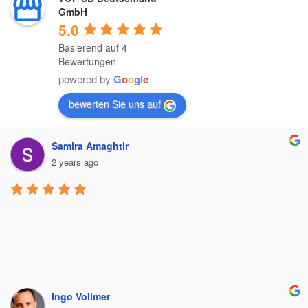
GmbH
5.0
Basierend auf 4
Bewertungen
powered by
G
o
o
g
l
e
bewerten Sie uns auf
Samira Amaghtir
2 years ago
Ingo Vollmer