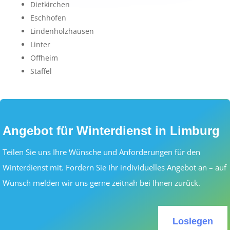
Dietkirchen
Eschhofen
Lindenholzhausen
Linter
Offheim
Staffel
Angebot für Winterdienst in Limburg
Teilen Sie uns Ihre Wünsche und Anforderungen für den
Winterdienst mit. Fordern Sie Ihr individuelles Angebot an – auf
Wunsch melden wir uns gerne zeitnah bei Ihnen zurück.
Loslegen