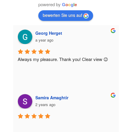
powered by
G
o
o
g
l
e
bewerten Sie uns auf
Georg Herget
a year ago
Always my pleasure. Thank you! Clear view 😉
Samira Amaghtir
2 years ago