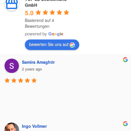
GmbH
5.0
Basierend auf 4
Bewertungen
powered by
G
o
o
g
l
e
bewerten Sie uns auf
Samira Amaghtir
2 years ago
Ingo Vollmer