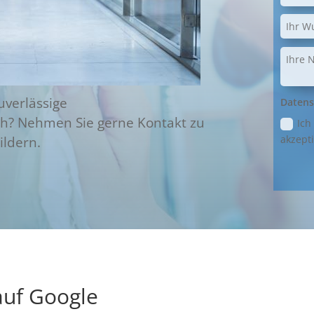
uverlässige
Datens
ch? Nehmen Sie gerne Kontakt zu
Ich
akzepti
ildern.
uf Google