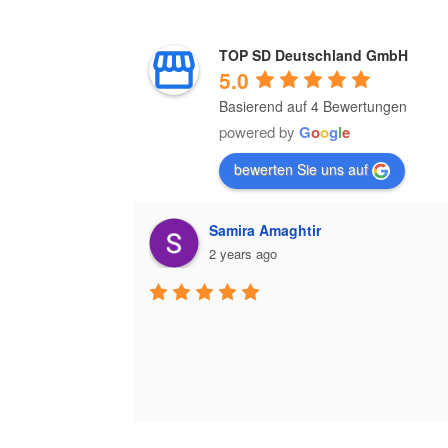
TOP SD Deutschland GmbH
5.0
Basierend auf 4 Bewertungen
powered by
G
o
o
g
l
e
bewerten Sie uns auf
Samira Amaghtir
2 years ago