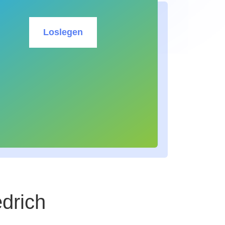
Loslegen
edrich