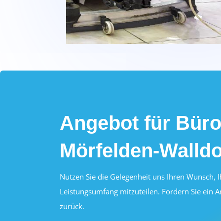
Angebot für Büro
Mörfelden-Walldo
Nutzen Sie die Gelegenheit uns Ihren Wunsch, 
Leistungsumfang mitzuteilen. Fordern Sie ein A
zurück.