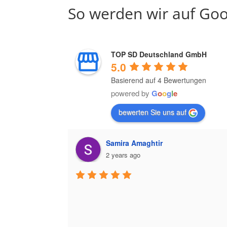
So werden wir auf Goo
TOP SD Deutschland GmbH
5.0
Basierend auf 4 Bewertungen
powered by
G
o
o
g
l
e
bewerten Sie uns auf
Samira Amaghtir
2 years ago