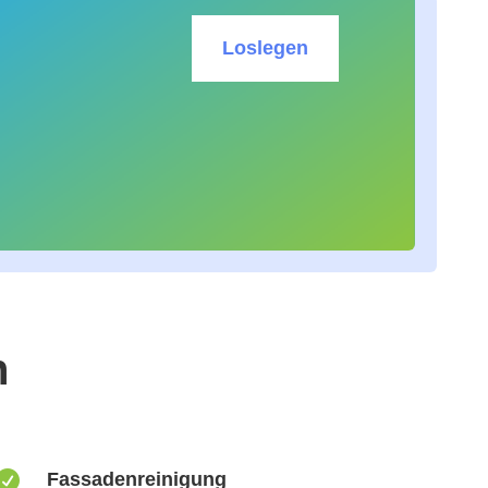
Loslegen
n

Fassadenreinigung