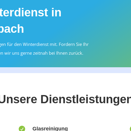
erdienst in
bach
n für den Winterdienst mit. Fordern Sie Ihr
n wir uns gerne zeitnah bei Ihnen zurück.
Unsere Dienstleistunge

Glasreinigung