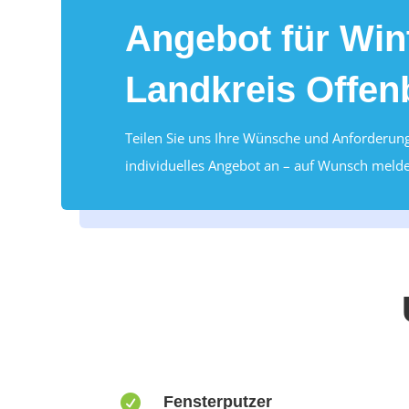
Angebot für Wint
Landkreis Offen
Teilen Sie uns Ihre Wünsche und Anforderunge
individuelles Angebot an – auf Wunsch melde

Fensterputzer