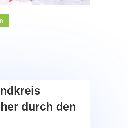
n
andkreis
cher durch den