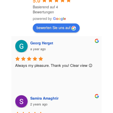
5.0
Basierend auf 4
Bewertungen
powered by
G
o
o
g
l
e
bewerten Sie uns auf
Georg Herget
a year ago
Always my pleasure. Thank you! Clear view 😉
Samira Amaghtir
2 years ago