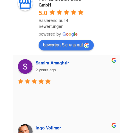
GmbH
5.0
Basierend auf 4
Bewertungen
powered by
G
o
o
g
l
e
bewerten Sie uns auf
Samira Amaghtir
2 years ago
Ingo Vollmer