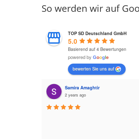
So werden wir auf Goo
TOP SD Deutschland GmbH
5.0
Basierend auf 4 Bewertungen
powered by
G
o
o
g
l
e
bewerten Sie uns auf
Samira Amaghtir
2 years ago