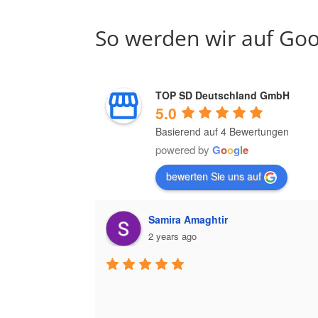
So werden wir auf Goo
TOP SD Deutschland GmbH
5.0
Basierend auf 4 Bewertungen
powered by
G
o
o
g
l
e
bewerten Sie uns auf
Samira Amaghtir
2 years ago