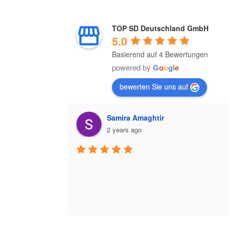
TOP SD Deutschland GmbH
5.0
Basierend auf 4 Bewertungen
powered by
G
o
o
g
l
e
bewerten Sie uns auf
Samira Amaghtir
2 years ago