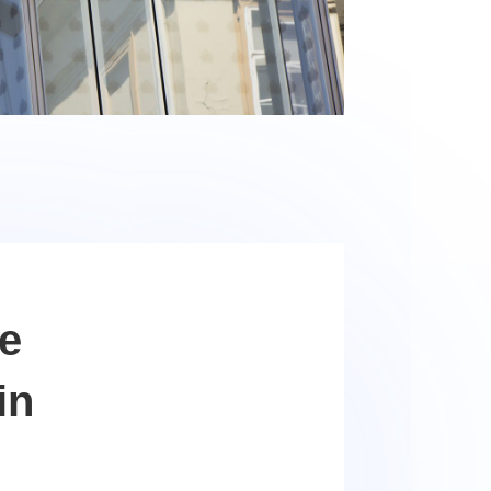
re
in