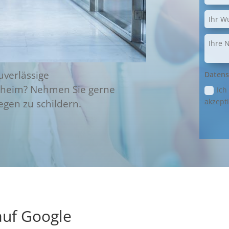
uverlässige
Datens
nheim? Nehmen Sie gerne
Ich
akzepti
egen zu schildern.
uf Google