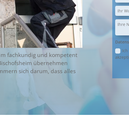
Datens
Ich
heim fachkundig und kompetent
akzepti
 Bischofsheim übernehmen
mern sich darum, dass alles