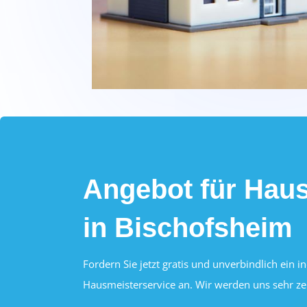
Angebot für Haus
in Bischofsheim
Fordern Sie jetzt gratis und unverbindlich ein i
Hausmeisterservice an. Wir werden uns sehr ze