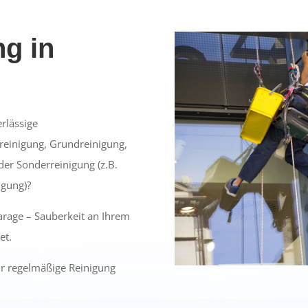
g in
rlässige
reinigung, Grundreinigung,
er Sonderreinigung (z.B.
igung)?
arage – Sauberkeit an Ihrem
et.
ür regelmäßige Reinigung