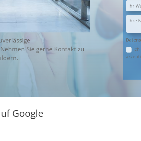
uverlässige
Datens
 Nehmen Sie gerne Kontakt zu
Ich
akzepti
ildern.
uf Google