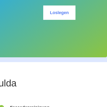
Loslegen
ulda