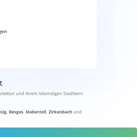
gen
t
chitektur und ihrem lebendigen Stadtkern
esig
,
Besges
,
Maberzell
,
Zirkenbach
und