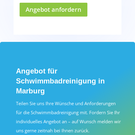
Angebot anfordern
Angebot für
Schwimmbadreinigung in
Marburg
Teilen Sie uns Ihre Wünsche und Anforderungen
für die Schwimmbadreinigung mit. Fordern Sie Ihr
individuelles Angebot an – auf Wunsch melden wir
uns gerne zeitnah bei Ihnen zurück.