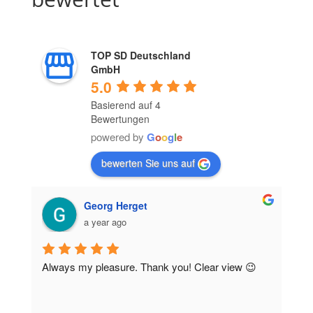
TOP SD Deutschland
GmbH
5.0
Basierend auf 4
Bewertungen
powered by
G
o
o
g
l
e
bewerten Sie uns auf
Georg Herget
a year ago
Always my pleasure. Thank you! Clear view 😉