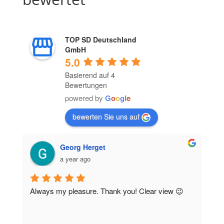
TOP SD Deutschland
GmbH
5.0
Basierend auf 4
Bewertungen
powered by
G
o
o
g
l
e
bewerten Sie uns auf
Georg Herget
a year ago
Always my pleasure. Thank you! Clear view 😉