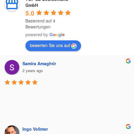
GmbH
5.0
Basierend auf 4
Bewertungen
powered by
G
o
o
g
l
e
bewerten Sie uns auf
Samira Amaghtir
2 years ago
Ingo Vollmer