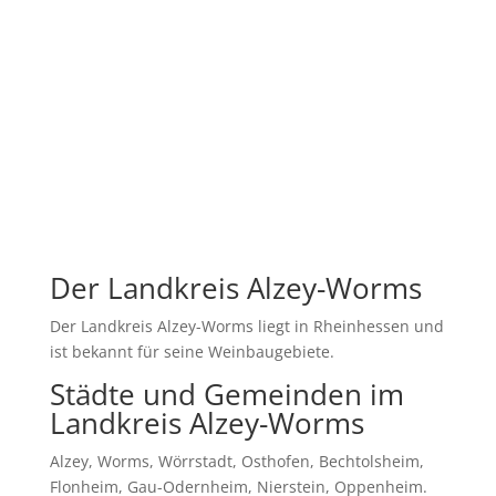
Fachgerechte Entfernung und Abtransport von
Schneemassen, wo erforderlich
Kontaktieren Sie uns, um einen maßgeschneiderten
Winterdienst-Plan für Ihre Bedürfnisse zu erhalten.
Angebot anfordern
Der Landkreis Alzey-Worms
Der Landkreis Alzey-Worms liegt in Rheinhessen und
ist bekannt für seine Weinbaugebiete.
Städte und Gemeinden im
Landkreis Alzey-Worms
Alzey, Worms, Wörrstadt, Osthofen, Bechtolsheim,
Flonheim, Gau-Odernheim, Nierstein, Oppenheim.