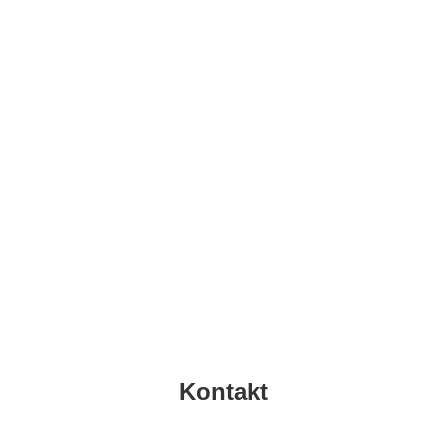
info@top-sd.de
Klicken Sie hier um direkt eine E-Mail an uns zu schicken
E-Mail
Kontakt