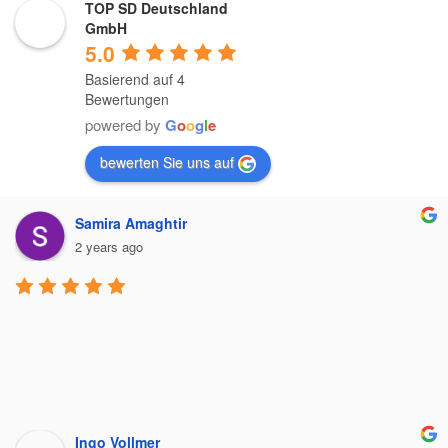
TOP SD Deutschland
GmbH
5.0
Basierend auf 4
Bewertungen
powered by
G
o
o
g
l
e
bewerten Sie uns auf
Samira Amaghtir
2 years ago
Ingo Vollmer