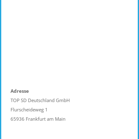
Datenschutzerklärung
Ich habe die Datenschutzerklärung gelesen und
akzeptiere diese.
Senden
Adresse
TOP SD Deutschland GmbH
Flurscheideweg 1
65936 Frankfurt am Main