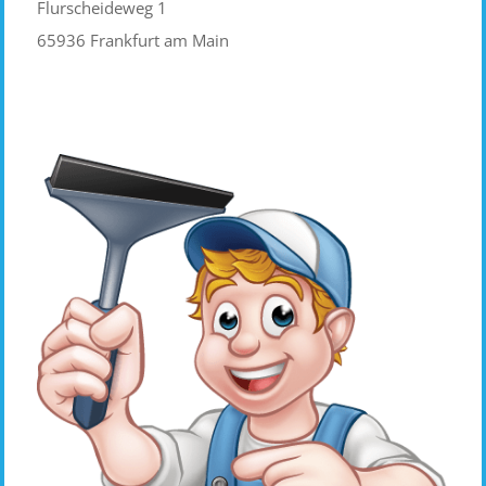
Flurscheideweg 1
65936 Frankfurt am Main