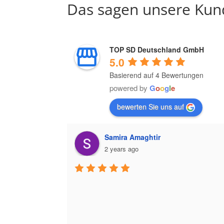
Das sagen unsere Kun
TOP SD Deutschland GmbH
5.0
Basierend auf 4 Bewertungen
powered by
G
o
o
g
l
e
bewerten Sie uns auf
Samira Amaghtir
2 years ago