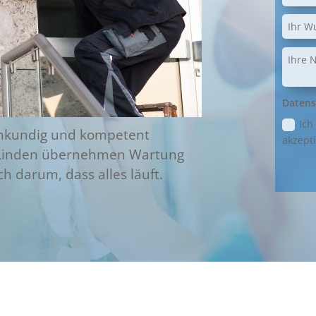
Datens
Ich
achkundig und kompetent
akzepti
 Linden übernehmen Wartung
 darum, dass alles läuft.