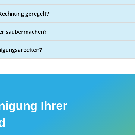
 Rechnung geregelt?
der saubermachen?
igungsarbeiten?
igung Ihrer
d