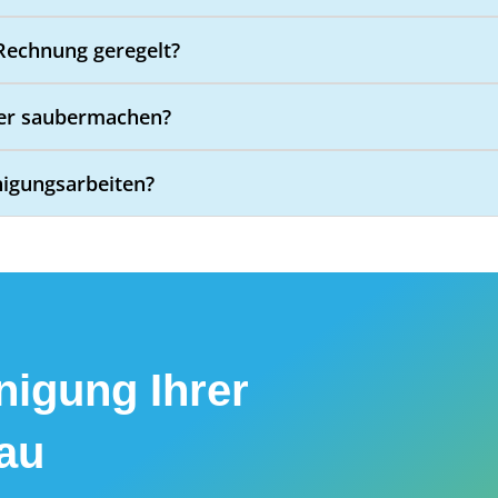
 Rechnung geregelt?
der saubermachen?
igungsarbeiten?
igung Ihrer
au